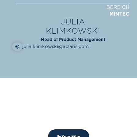
BEREICH
MINTEC
JULIA
KLIMKOWSKI
Head of Product Management
julia.klimkowski@aclaris.com
Zum Film