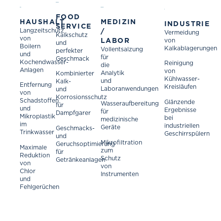
FOOD
HAUSHALT
MEDIZIN
INDUSTRIE
SERVICE
Langzeitschutz
/
Vermeidung
Kalkschutz
von
LABOR
von
und
Boilern
Kalkablagerungen
Vollentsalzung
perfekter
und
für
Geschmack
Kochendwasser-
Reinigung
die
Anlagen
von
Analytik
Kombinierter
Kühlwasser-
und
Kalk-
Entfernung
Kreisläufen
Laboranwendungen
und
von
Korrosionsschutz
Schadstoffen
Glänzende
Wasseraufbereitung
für
und
Ergebnisse
für
Dampfgarer
Mikroplastik
bei
medizinische
im
industriellen
Geräte
Geschmacks-
Trinkwasser
Geschirrspülern
und
Mikrofiltration
Geruchsoptimierung
Maximale
zum
für
Reduktion
Schutz
Getränkeanlagen
von
von
Chlor
Instrumenten
und
Fehlgerüchen